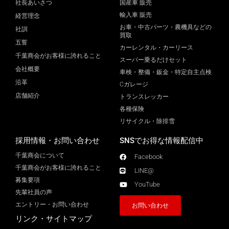
社長あいさつ
国産車 販売
輸入車 販売
経営理念
お車・中古パーツ・農機具などの
社訓
買取
五誓
カーレンタル・カーリース
千葉商会がお客様に誇れること
スーパー乗るだけセット
会社概要
車検・整備・鈑金・特定自主点検
沿革
Cガレージ
店舗紹介
トランスレッカー
各種保険
リサイクル・除排雪
採用情報・お問い合わせ
SNSでお得な情報配信中
千葉商会について
Facebook
千葉商会がお客様に誇れること​
LINE@
募集要項
YouTube
先輩社員の声
エントリー・お問い合わせ
お問い合わせ
リンク・サイトマップ