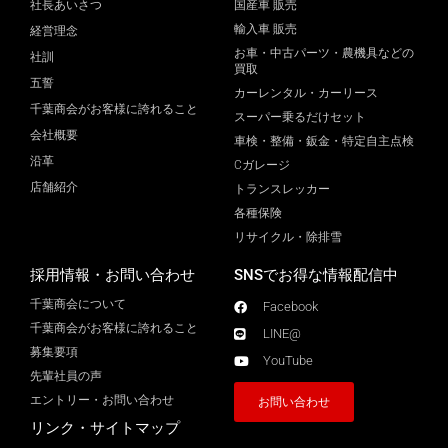
社長あいさつ
国産車 販売
輸入車 販売
経営理念
お車・中古パーツ・農機具などの
社訓
買取
五誓
カーレンタル・カーリース
千葉商会がお客様に誇れること
スーパー乗るだけセット
会社概要
車検・整備・鈑金・特定自主点検
沿革
Cガレージ
店舗紹介
トランスレッカー
各種保険
リサイクル・除排雪
採用情報・お問い合わせ
SNSでお得な情報配信中
千葉商会について
Facebook
千葉商会がお客様に誇れること​
LINE@
募集要項
YouTube
先輩社員の声
エントリー・お問い合わせ
お問い合わせ
リンク・サイトマップ