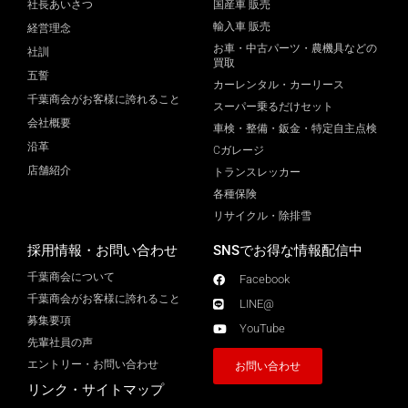
社長あいさつ
国産車 販売
輸入車 販売
経営理念
お車・中古パーツ・農機具などの
社訓
買取
五誓
カーレンタル・カーリース
千葉商会がお客様に誇れること
スーパー乗るだけセット
会社概要
車検・整備・鈑金・特定自主点検
沿革
Cガレージ
店舗紹介
トランスレッカー
各種保険
リサイクル・除排雪
採用情報・お問い合わせ
SNSでお得な情報配信中
千葉商会について
Facebook
千葉商会がお客様に誇れること​
LINE@
募集要項
YouTube
先輩社員の声
エントリー・お問い合わせ
お問い合わせ
リンク・サイトマップ