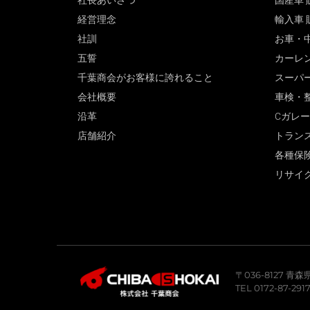
社長あいさつ
国産車 
経営理念
輸入車 
社訓
お車・
五誓
カーレ
千葉商会がお客様に誇れること
スーパ
会社概要
車検・
沿革
Cガレ
店舗紹介
トラン
各種保
リサイ
〒036-8127 
TEL 0172-87-291