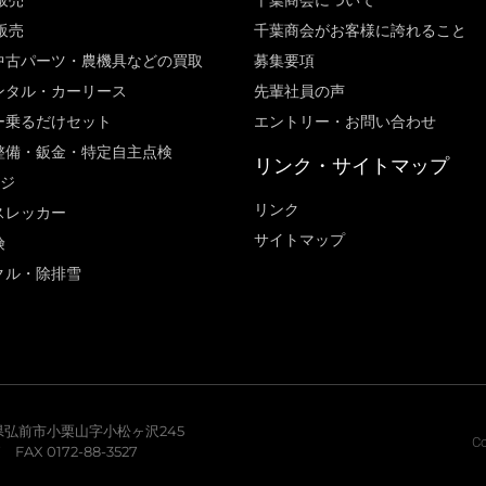
販売
千葉商会について
販売
千葉商会がお客様に誇れること​
中古パーツ・農機具などの買取
募集要項
ンタル・カーリース
先輩社員の声
ー乗るだけセット
エントリー・お問い合わせ
整備・鈑金・特定自主点検
リンク・サイトマップ
ージ
リンク
スレッカー
サイトマップ
険
クル・除排雪
青森県弘前市小栗山字小松ヶ沢245
Co
7 FAX 0172-88-3527