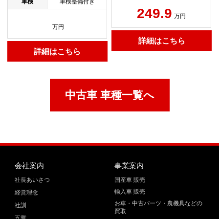
車検
車検整備付き
249.9
万円
万円
詳細はこちら
詳細はこちら
中古車 車種一覧へ
会社案内
事業案内
社長あいさつ
国産車 販売
輸入車 販売
経営理念
お車・中古パーツ・農機具などの
社訓
買取
五誓