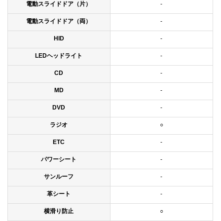
電動スライドドア（片）
-
電動スライドドア（両）
-
HID
-
LEDヘッドライト
-
CD
-
MD
-
DVD
-
ラジオ
○
ETC
-
パワーシート
-
サンルーフ
-
革シート
-
横滑り防止
○