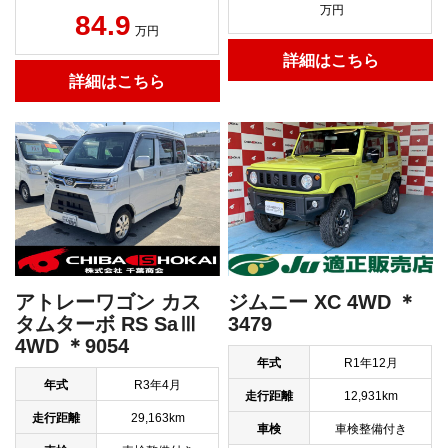
万円
84.9
万円
詳細はこちら
詳細はこちら
アトレーワゴン カス
ジムニー XC 4WD ＊
タムターボ RS SaⅢ
3479
4WD ＊9054
年式
R1年12月
年式
R3年4月
走行距離
12,931km
走行距離
29,163km
車検
車検整備付き