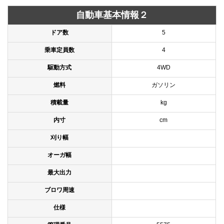
自動車基本情報２
ドア数
5
乗車定員数
4
駆動方式
4WD
燃料
ガソリン
積載量
kg
内寸
cm
刈り幅
オーガ幅
最大出力
ブロワ周速
仕様