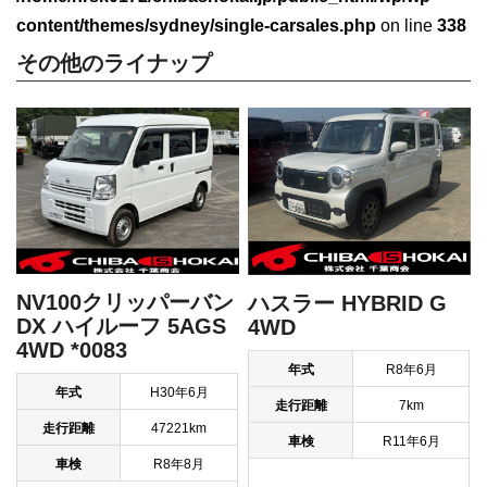
content/themes/sydney/single-carsales.php
on line
338
その他のライナップ
NV100クリッパーバン
ハスラー HYBRID G
DX ハイルーフ 5AGS
4WD
4WD *0083
年式
R8年6月
年式
H30年6月
走行距離
7km
走行距離
47221km
車検
R11年6月
車検
R8年8月