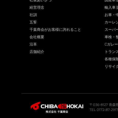
社長あいさつ
国産車 
経営理念
輸入車 
社訓
お車・
五誓
カーレ
千葉商会がお客様に誇れること
スーパ
会社概要
車検・
沿革
Cガレ
店舗紹介
トラン
各種保
リサイ
〒036-8127 
TEL 0172-87-291