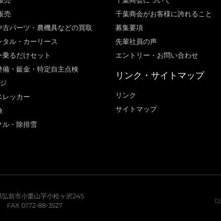
販売
千葉商会について
販売
千葉商会がお客様に誇れること​
中古パーツ・農機具などの買取
募集要項
ンタル・カーリース
先輩社員の声
ー乗るだけセット
エントリー・お問い合わせ
整備・鈑金・特定自主点検
リンク・サイトマップ
ージ
リンク
スレッカー
サイトマップ
険
クル・除排雪
青森県弘前市小栗山字小松ヶ沢245
Co
7 FAX 0172-88-3527