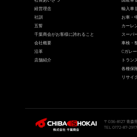
社長あいさつ
国産車 
経営理念
輸入車 
社訓
お車・
五誓
カーレ
千葉商会がお客様に誇れること
スーパ
会社概要
車検・
沿革
Cガレ
店舗紹介
トラン
各種保
リサイ
〒036-8127 
TEL 0172-87-291