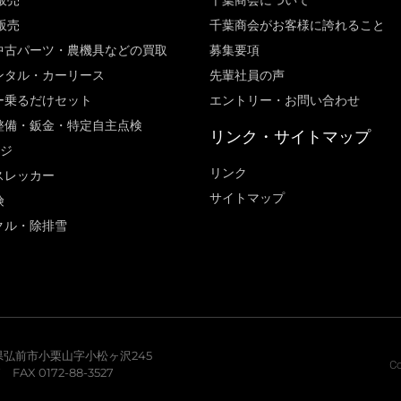
販売
千葉商会について
販売
千葉商会がお客様に誇れること​
中古パーツ・農機具などの買取
募集要項
ンタル・カーリース
先輩社員の声
ー乗るだけセット
エントリー・お問い合わせ
整備・鈑金・特定自主点検
リンク・サイトマップ
ージ
リンク
スレッカー
サイトマップ
険
クル・除排雪
青森県弘前市小栗山字小松ヶ沢245
Co
7 FAX 0172-88-3527