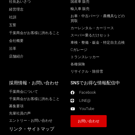
社長あいさつ
国産車 販売
輸入車 販売
経営理念
お車・中古パーツ・農機具などの
社訓
買取
五誓
カーレンタル・カーリース
千葉商会がお客様に誇れること
スーパー乗るだけセット
会社概要
車検・整備・鈑金・特定自主点検
沿革
Cガレージ
店舗紹介
トランスレッカー
各種保険
リサイクル・除排雪
採用情報・お問い合わせ
SNSでお得な情報配信中
千葉商会について
Facebook
千葉商会がお客様に誇れること​
LINE@
募集要項
YouTube
先輩社員の声
エントリー・お問い合わせ
お問い合わせ
リンク・サイトマップ