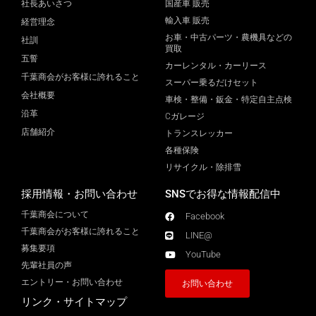
社長あいさつ
国産車 販売
輸入車 販売
経営理念
お車・中古パーツ・農機具などの
社訓
買取
五誓
カーレンタル・カーリース
千葉商会がお客様に誇れること
スーパー乗るだけセット
会社概要
車検・整備・鈑金・特定自主点検
沿革
Cガレージ
店舗紹介
トランスレッカー
各種保険
リサイクル・除排雪
採用情報・お問い合わせ
SNSでお得な情報配信中
千葉商会について
Facebook
千葉商会がお客様に誇れること​
LINE@
募集要項
YouTube
先輩社員の声
エントリー・お問い合わせ
お問い合わせ
リンク・サイトマップ