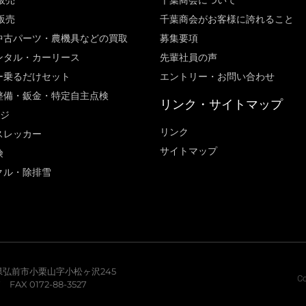
販売
千葉商会について
販売
千葉商会がお客様に誇れること​
中古パーツ・農機具などの買取
募集要項
ンタル・カーリース
先輩社員の声
ー乗るだけセット
エントリー・お問い合わせ
整備・鈑金・特定自主点検
リンク・サイトマップ
ージ
リンク
スレッカー
サイトマップ
険
クル・除排雪
青森県弘前市小栗山字小松ヶ沢245
Co
7 FAX 0172-88-3527