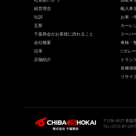
社長あいさつ
国産車 
経営理念
輸入車 
社訓
お車・
五誓
カーレ
千葉商会がお客様に誇れること
スーパ
会社概要
車検・
沿革
Cガレ
店舗紹介
トラン
各種保
リサイ
〒036-8127 
TEL 0172-87-291