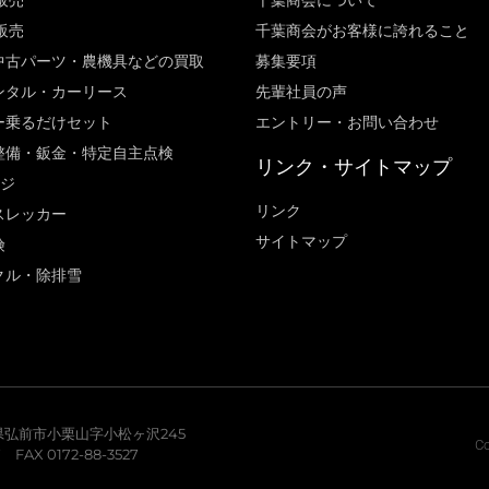
販売
千葉商会について
販売
千葉商会がお客様に誇れること​
中古パーツ・農機具などの買取
募集要項
ンタル・カーリース
先輩社員の声
ー乗るだけセット
エントリー・お問い合わせ
整備・鈑金・特定自主点検
リンク・サイトマップ
ージ
リンク
スレッカー
サイトマップ
険
クル・除排雪
青森県弘前市小栗山字小松ヶ沢245
Co
7 FAX 0172-88-3527