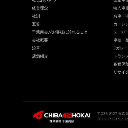
社長あいさつ
国産車 
経営理念
輸入車 
社訓
お車・
五誓
カーレ
千葉商会がお客様に誇れること
スーパ
会社概要
車検・
沿革
Cガレ
店舗紹介
トラン
各種保
リサイ
〒036-8127 
TEL 0172-87-291