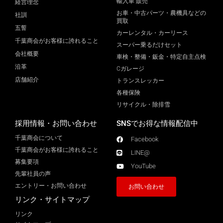
輸入車 販売
経営理念
お車・中古パーツ・農機具などの
社訓
買取
五誓
カーレンタル・カーリース
千葉商会がお客様に誇れること
スーパー乗るだけセット
会社概要
車検・整備・鈑金・特定自主点検
沿革
Cガレージ
店舗紹介
トランスレッカー
各種保険
リサイクル・除排雪
採用情報・お問い合わせ
SNSでお得な情報配信中
千葉商会について
Facebook
千葉商会がお客様に誇れること​
LINE@
募集要項
YouTube
先輩社員の声
エントリー・お問い合わせ
お問い合わせ
リンク・サイトマップ
リンク