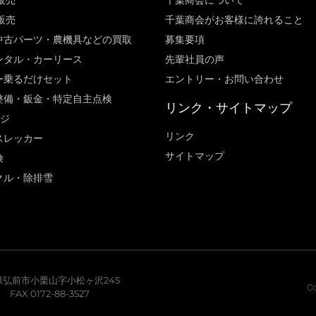
販売
千葉商会について
販売
千葉商会がお客様に誇れること​
中古パーツ・農機具などの買取
募集要項
ンタル・カーリース
先輩社員の声
ー乗るだけセット
エントリー・お問い合わせ
整備・鈑金・特定自主点検
リンク・サイトマップ
ージ
リンク
スレッカー
サイトマップ
険
クル・除排雪
青森県弘前市小栗山字小松ヶ沢245
Co
7 FAX 0172-88-3527