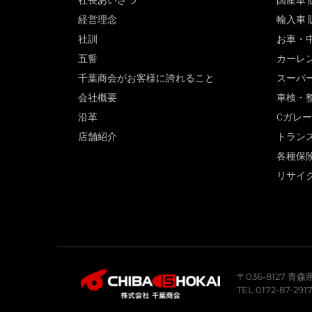
社長あいさつ
国産車 
経営理念
輸入車 
社訓
お車・
五誓
カーレ
千葉商会がお客様に誇れること
スーパ
会社概要
車検・
沿革
Cガレ
店舗紹介
トラン
各種保
リサイ
〒036-8127 
TEL 0172-87-291