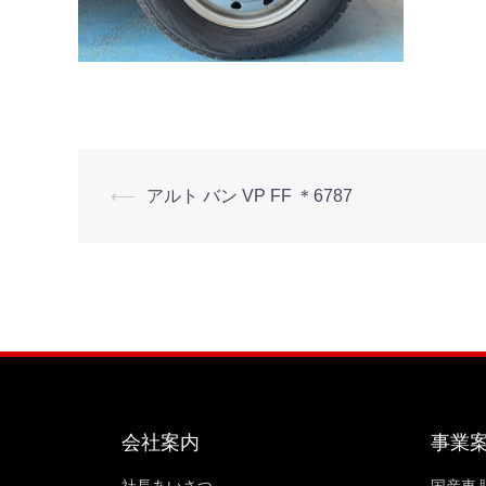
⟵
アルト バン VP FF ＊6787
会社案内
事業