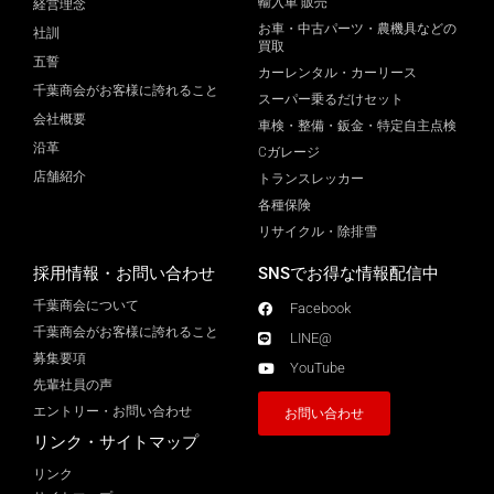
輸入車 販売
経営理念
お車・中古パーツ・農機具などの
社訓
買取
五誓
カーレンタル・カーリース
千葉商会がお客様に誇れること
スーパー乗るだけセット
会社概要
車検・整備・鈑金・特定自主点検
沿革
Cガレージ
店舗紹介
トランスレッカー
各種保険
リサイクル・除排雪
採用情報・お問い合わせ
SNSでお得な情報配信中
千葉商会について
Facebook
千葉商会がお客様に誇れること​
LINE@
募集要項
YouTube
先輩社員の声
エントリー・お問い合わせ
お問い合わせ
リンク・サイトマップ
リンク