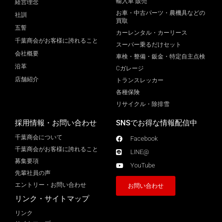
輸入車 販売
経営理念
お車・中古パーツ・農機具などの
社訓
買取
五誓
カーレンタル・カーリース
千葉商会がお客様に誇れること
スーパー乗るだけセット
会社概要
車検・整備・鈑金・特定自主点検
沿革
Cガレージ
店舗紹介
トランスレッカー
各種保険
リサイクル・除排雪
採用情報・お問い合わせ
SNSでお得な情報配信中
千葉商会について
Facebook
千葉商会がお客様に誇れること​
LINE@
募集要項
YouTube
先輩社員の声
エントリー・お問い合わせ
お問い合わせ
リンク・サイトマップ
リンク