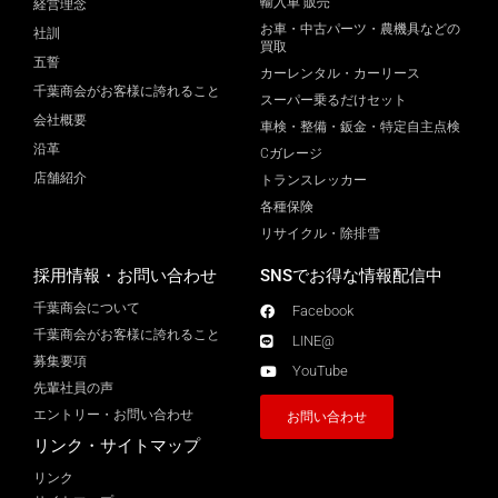
輸入車 販売
経営理念
お車・中古パーツ・農機具などの
社訓
買取
五誓
カーレンタル・カーリース
千葉商会がお客様に誇れること
スーパー乗るだけセット
会社概要
車検・整備・鈑金・特定自主点検
沿革
Cガレージ
店舗紹介
トランスレッカー
各種保険
リサイクル・除排雪
採用情報・お問い合わせ
SNSでお得な情報配信中
千葉商会について
Facebook
千葉商会がお客様に誇れること​
LINE@
募集要項
YouTube
先輩社員の声
エントリー・お問い合わせ
お問い合わせ
リンク・サイトマップ
リンク