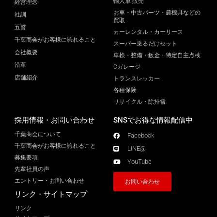
輸入車 販売
経営理念
お車・中古パーツ・農機具などの
社訓
買取
五誓
カーレンタル・カーリース
千葉商会がお客様に誇れること
スーパー乗るだけセット
会社概要
車検・整備・鈑金・特定自主点検
沿革
Cガレージ
店舗紹介
トランスレッカー
各種保険
リサイクル・除排雪
採用情報・お問い合わせ
SNSでお得な情報配信中
千葉商会について
Facebook
千葉商会がお客様に誇れること​
LINE@
募集要項
YouTube
先輩社員の声
エントリー・お問い合わせ
お問い合わせ
リンク・サイトマップ
リンク