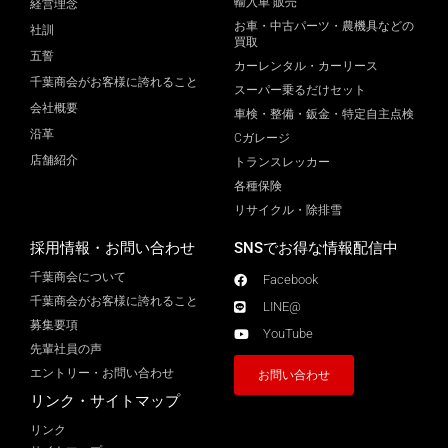
輸入車 販売
経営理念
お車・中古パーツ・農機具などの
社訓
買取
五誓
カーレンタル・カーリース
千葉商会がお客様に誇れること
スーパー乗るだけセット
会社概要
車検・整備・鈑金・特定自主点検
沿革
Cガレージ
店舗紹介
トランスレッカー
各種保険
リサイクル・除排雪
採用情報・お問い合わせ
SNSでお得な情報配信中
千葉商会について
Facebook
千葉商会がお客様に誇れること​
LINE@
募集要項
YouTube
先輩社員の声
エントリー・お問い合わせ
お問い合わせ
リンク・サイトマップ
リンク