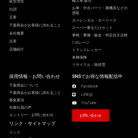
輸入車 販売
経営理念
お車・中古パーツ・農機具などの
社訓
買取
五誓
カーレンタル・カーリース
千葉商会がお客様に誇れること
スーパー乗るだけセット
会社概要
車検・整備・鈑金・特定自主点検
沿革
Cガレージ
店舗紹介
トランスレッカー
各種保険
リサイクル・除排雪
採用情報・お問い合わせ
SNSでお得な情報配信中
千葉商会について
Facebook
千葉商会がお客様に誇れること​
LINE@
募集要項
YouTube
先輩社員の声
エントリー・お問い合わせ
お問い合わせ
リンク・サイトマップ
リンク