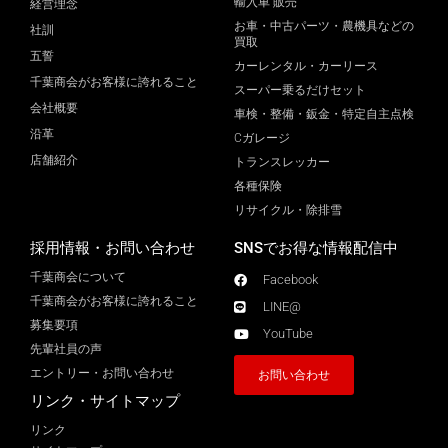
輸入車 販売
経営理念
お車・中古パーツ・農機具などの
社訓
買取
五誓
カーレンタル・カーリース
千葉商会がお客様に誇れること
スーパー乗るだけセット
会社概要
車検・整備・鈑金・特定自主点検
沿革
Cガレージ
店舗紹介
トランスレッカー
各種保険
リサイクル・除排雪
採用情報・お問い合わせ
SNSでお得な情報配信中
千葉商会について
Facebook
千葉商会がお客様に誇れること​
LINE@
募集要項
YouTube
先輩社員の声
エントリー・お問い合わせ
お問い合わせ
リンク・サイトマップ
リンク