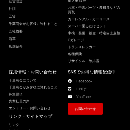
輸入車 販売
経営理念
お車・中古パーツ・農機具などの
社訓
買取
五誓
カーレンタル・カーリース
千葉商会がお客様に誇れること
スーパー乗るだけセット
会社概要
車検・整備・鈑金・特定自主点検
沿革
Cガレージ
店舗紹介
トランスレッカー
各種保険
リサイクル・除排雪
採用情報・お問い合わせ
SNSでお得な情報配信中
千葉商会について
Facebook
千葉商会がお客様に誇れること​
LINE@
募集要項
YouTube
先輩社員の声
エントリー・お問い合わせ
お問い合わせ
リンク・サイトマップ
リンク