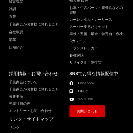
輸入車 販売
経営理念
お車・中古パーツ・農機具などの
社訓
買取
五誓
カーレンタル・カーリース
千葉商会がお客様に誇れること
スーパー乗るだけセット
会社概要
車検・整備・鈑金・特定自主点検
沿革
Cガレージ
店舗紹介
トランスレッカー
各種保険
リサイクル・除排雪
採用情報・お問い合わせ
SNSでお得な情報配信中
千葉商会について
Facebook
千葉商会がお客様に誇れること​
LINE@
募集要項
YouTube
先輩社員の声
エントリー・お問い合わせ
お問い合わせ
リンク・サイトマップ
リンク