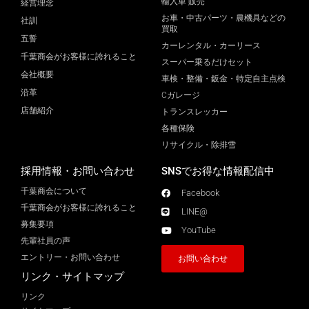
輸入車 販売
経営理念
お車・中古パーツ・農機具などの
社訓
買取
五誓
カーレンタル・カーリース
千葉商会がお客様に誇れること
スーパー乗るだけセット
会社概要
車検・整備・鈑金・特定自主点検
沿革
Cガレージ
店舗紹介
トランスレッカー
各種保険
リサイクル・除排雪
採用情報・お問い合わせ
SNSでお得な情報配信中
千葉商会について
Facebook
千葉商会がお客様に誇れること​
LINE@
募集要項
YouTube
先輩社員の声
エントリー・お問い合わせ
お問い合わせ
リンク・サイトマップ
リンク