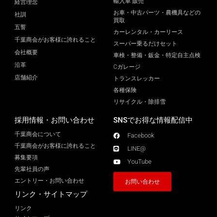
輸入車 販売
経営理念
お車・中古パーツ・農機具などの
社訓
買取
五誓
カーレンタル・カーリース
千葉商会がお客様に誇れること
スーパー乗るだけセット
会社概要
車検・整備・鈑金・特定自主点検
沿革
Cガレージ
店舗紹介
トランスレッカー
各種保険
リサイクル・除排雪
採用情報・お問い合わせ
SNSでお得な情報配信中
千葉商会について
Facebook
千葉商会がお客様に誇れること​
LINE@
募集要項
YouTube
先輩社員の声
エントリー・お問い合わせ
お問い合わせ
リンク・サイトマップ
リンク