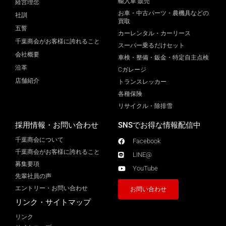
輸入車 販売
経営理念
お車・中古パーツ・農機具などの
社訓
買取
五誓
カーレンタル・カーリース
千葉商会がお客様に誇れること
スーパー乗るだけセット
会社概要
車検・整備・鈑金・特定自主点検
沿革
Cガレージ
店舗紹介
トランスレッカー
各種保険
リサイクル・除排雪
採用情報・お問い合わせ
SNSでお得な情報配信中
千葉商会について
Facebook
千葉商会がお客様に誇れること​
LINE@
募集要項
YouTube
先輩社員の声
エントリー・お問い合わせ
お問い合わせ
リンク・サイトマップ
リンク