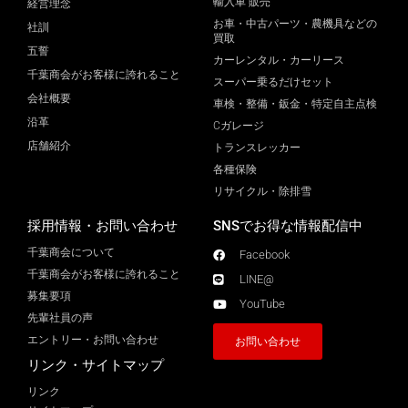
輸入車 販売
経営理念
お車・中古パーツ・農機具などの
社訓
買取
五誓
カーレンタル・カーリース
千葉商会がお客様に誇れること
スーパー乗るだけセット
会社概要
車検・整備・鈑金・特定自主点検
沿革
Cガレージ
店舗紹介
トランスレッカー
各種保険
リサイクル・除排雪
採用情報・お問い合わせ
SNSでお得な情報配信中
千葉商会について
Facebook
千葉商会がお客様に誇れること​
LINE@
募集要項
YouTube
先輩社員の声
エントリー・お問い合わせ
お問い合わせ
リンク・サイトマップ
リンク