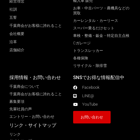
輸入車 販売
経営理念
お車・中古パーツ・農機具などの
社訓
買取
五誓
カーレンタル・カーリース
千葉商会がお客様に誇れること
スーパー乗るだけセット
会社概要
車検・整備・鈑金・特定自主点検
沿革
Cガレージ
店舗紹介
トランスレッカー
各種保険
リサイクル・除排雪
採用情報・お問い合わせ
SNSでお得な情報配信中
千葉商会について
Facebook
千葉商会がお客様に誇れること​
LINE@
募集要項
YouTube
先輩社員の声
エントリー・お問い合わせ
お問い合わせ
リンク・サイトマップ
リンク