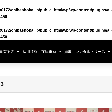
0172/chibashokai.jp/public_html/wp/wp-content/plugins/all
e
450
0172/chibashokai.jp/public_html/wp/wp-content/plugins/all
e
450
事業案内
採用情報
在庫車両
買取
レンタル・リース
3