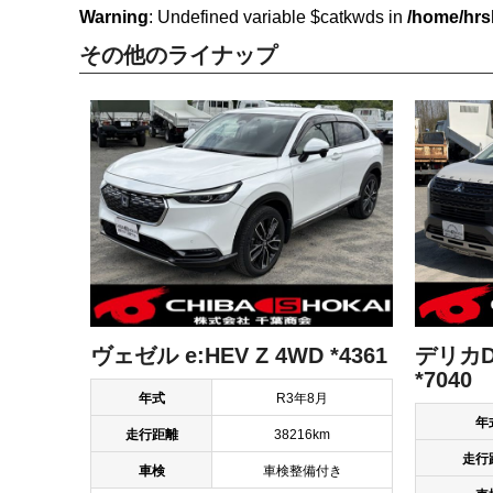
Warning
: Undefined variable $catkwds in
/home/hrs
その他のライナップ
ヴェゼル e:HEV Z 4WD *4361
デリカD
*7040
年式
R3年8月
年
走行距離
38216km
走行
車検
車検整備付き