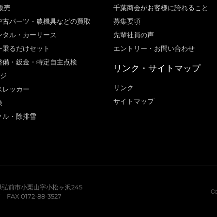
販売
千葉商会がお客様に誇れること​
中古パーツ・農機具などの買取
募集要項
ンタル・カーリース
先輩社員の声
ー乗るだけセット
エントリー・お問い合わせ
整備・鈑金・特定自主点検
リンク・サイトマップ
ージ
リンク
スレッカー
サイトマップ
険
クル・除排雪
青森県弘前市小栗山字小松ヶ沢245
Co
7 FAX 0172-88-3527