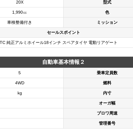
20X
型式
1,990㏄
色
車検整備付き
ミッション
セールスポイント
オ ETC 純正アルミホイール18インチ スペアタイヤ 電動リアゲート
自動車基本情報２
5
乗車定員数
4WD
燃料
kg
内寸
オーガ幅
ブロワ周速
管理番号