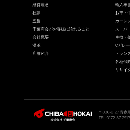
経営理念
輸入車 
社訓
お車・
五誓
カーレ
千葉商会がお客様に誇れること
スーパ
会社概要
車検・
沿革
Cガレ
店舗紹介
トラン
各種保
リサイ
〒036-8127 
TEL 0172-87-291