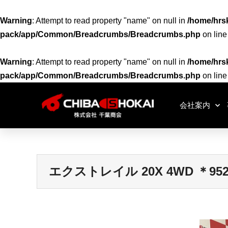
Warning
: Attempt to read property "name" on null in
/home/hrsk
pack/app/Common/Breadcrumbs/Breadcrumbs.php
on lin
Warning
: Attempt to read property "name" on null in
/home/hrsk
pack/app/Common/Breadcrumbs/Breadcrumbs.php
on lin
会社案内
エクストレイル 20X 4WD ＊952