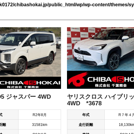
k0172/chibashokai.jp/public_html/wp/wp-content/themes/sy
5 ジャスパー 4WD
ヤリスクロス ハイブリッ
4WD *3678
式
R2年8月
年式
R７年４
距離
31581km
走行距離
18,130k