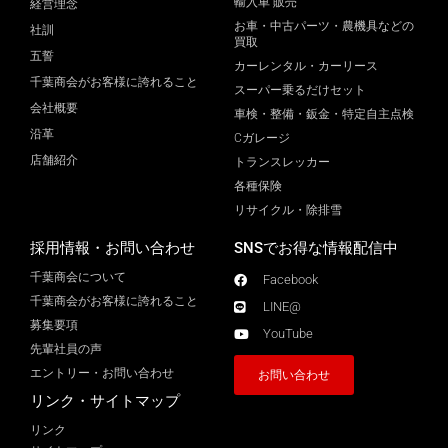
輸入車 販売
経営理念
お車・中古パーツ・農機具などの
社訓
買取
五誓
カーレンタル・カーリース
千葉商会がお客様に誇れること
スーパー乗るだけセット
会社概要
車検・整備・鈑金・特定自主点検
沿革
Cガレージ
店舗紹介
トランスレッカー
各種保険
リサイクル・除排雪
採用情報・お問い合わせ
SNSでお得な情報配信中
千葉商会について
Facebook
千葉商会がお客様に誇れること​
LINE@
募集要項
YouTube
先輩社員の声
エントリー・お問い合わせ
お問い合わせ
リンク・サイトマップ
リンク