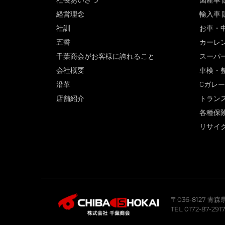
社長あいさつ
国産車 
経営理念
輸入車 
社訓
お車・
五誓
カーレ
千葉商会がお客様に誇れること
スーパ
会社概要
車検・
沿革
Cガレ
店舗紹介
トラン
各種保
リサイ
〒036-8127 
TEL 0172-87-291