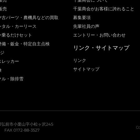
販売
千葉商会について
販売
千葉商会がお客様に誇れること​
中古パーツ・農機具などの買取
募集要項
ンタル・カーリース
先輩社員の声
ー乗るだけセット
エントリー・お問い合わせ
整備・鈑金・特定自主点検
リンク・サイトマップ
ージ
リンク
スレッカー
サイトマップ
険
クル・除排雪
青森県弘前市小栗山字小松ヶ沢245
Co
7 FAX 0172-88-3527