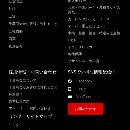
輸入車 販売
経営理念
お車・中古パーツ・農機具などの
社訓
買取
五誓
カーレンタル・カーリース
千葉商会がお客様に誇れること
スーパー乗るだけセット
会社概要
車検・整備・鈑金・特定自主点検
沿革
Cガレージ
店舗紹介
トランスレッカー
各種保険
リサイクル・除排雪
採用情報・お問い合わせ
SNSでお得な情報配信中
千葉商会について
Facebook
千葉商会がお客様に誇れること​
LINE@
募集要項
YouTube
先輩社員の声
エントリー・お問い合わせ
お問い合わせ
リンク・サイトマップ
リンク