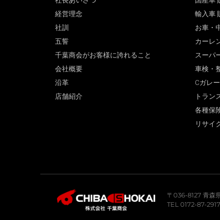
社長あいさつ
国産車 
経営理念
輸入車 
社訓
お車・
五誓
カーレ
千葉商会がお客様に誇れること
スーパ
会社概要
車検・
沿革
Cガレ
店舗紹介
トラン
各種保
リサイ
〒036-8127 
TEL 0172-87-291