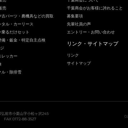
販売
千葉商会について
販売
千葉商会がお客様に誇れること​
中古パーツ・農機具などの買取
募集要項
ンタル・カーリース
先輩社員の声
ー乗るだけセット
エントリー・お問い合わせ
整備・鈑金・特定自主点検
リンク・サイトマップ
ージ
リンク
スレッカー
サイトマップ
険
クル・除排雪
青森県弘前市小栗山字小松ヶ沢245
Co
7 FAX 0172-88-3527