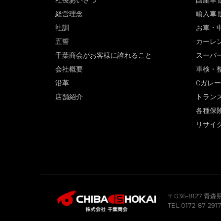
社長あいさつ
国産車 
経営理念
輸入車 
社訓
お車・
五誓
カーレ
千葉商会がお客様に誇れること
スーパ
会社概要
車検・
沿革
Cガレ
店舗紹介
トラン
各種保
リサイ
〒036-8127 
TEL 0172-87-291