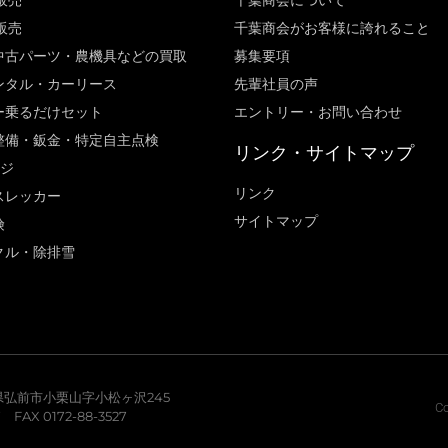
販売
千葉商会について
販売
千葉商会がお客様に誇れること​
中古パーツ・農機具などの買取
募集要項
ンタル・カーリース
先輩社員の声
ー乗るだけセット
エントリー・お問い合わせ
整備・鈑金・特定自主点検
リンク・サイトマップ
ージ
リンク
スレッカー
サイトマップ
険
クル・除排雪
青森県弘前市小栗山字小松ヶ沢245
Co
7 FAX 0172-88-3527