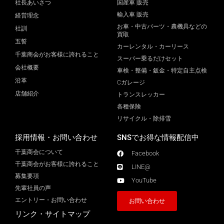
社長あいさつ
国産車 販売
輸入車 販売
経営理念
お車・中古パーツ・農機具などの
社訓
買取
五誓
カーレンタル・カーリース
千葉商会がお客様に誇れること
スーパー乗るだけセット
会社概要
車検・整備・鈑金・特定自主点検
沿革
Cガレージ
店舗紹介
トランスレッカー
各種保険
リサイクル・除排雪
採用情報・お問い合わせ
SNSでお得な情報配信中
千葉商会について
Facebook
千葉商会がお客様に誇れること​
LINE@
募集要項
YouTube
先輩社員の声
エントリー・お問い合わせ
お問い合わせ
リンク・サイトマップ