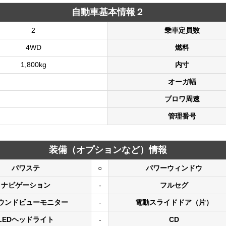
自動車基本情報２
2
乗車定員数
4WD
燃料
1,800kg
内寸
オーガ幅
ブロワ周速
管理番号
装備（オプションなど）情報
パワステ
○
パワーウィンドウ
ナビゲーション
-
フルセグ
ウンドビューモニター
-
電動スライドドア（片）
LEDヘッドライト
-
CD