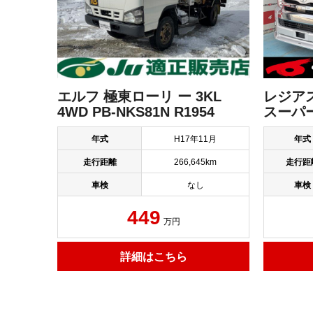
エルフ 極東ローリ ー 3KL
レジア
4WD PB-NKS81N R1954
スーパーG
年式
H17年11月
年式
走行距離
266,645km
走行距
車検
なし
車検
449
万円
詳細はこちら