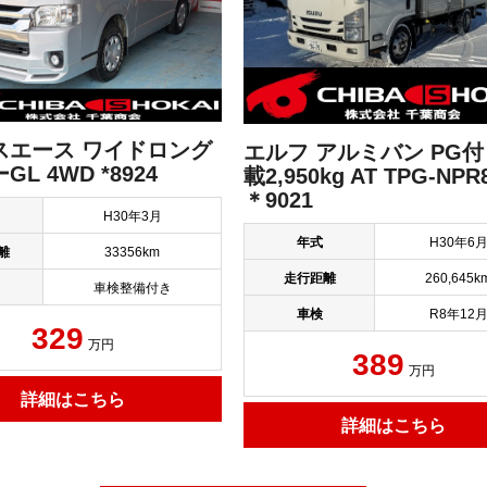
スエース ワイドロング
エルフ アルミバン PG付
L 4WD *8924
載2,950kg AT TPG-NPR
＊9021
H30年3月
年式
H30年6
離
33356km
走行距離
260,645k
車検整備付き
車検
R8年12
329
万円
389
万円
詳細はこちら
詳細はこちら