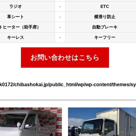
ラジオ
-
ETC
革シート
-
横滑り防止
トヒーター（助手席）
-
自動ブレーキ
キーレス
-
キーフリー
お問い合わせはこちら
k0172/chibashokai.jp/public_html/wp/wp-content/themes/sy