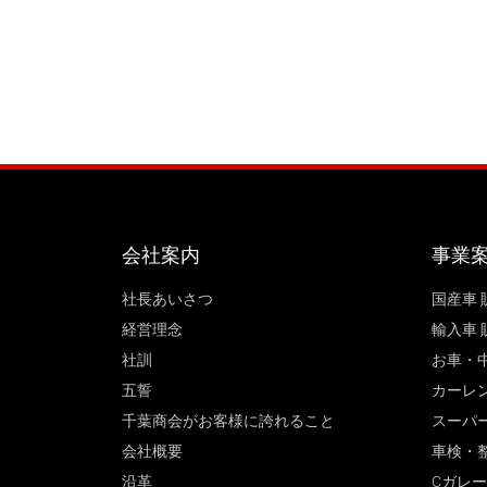
会社案内
事業
社長あいさつ
国産車 
経営理念
輸入車 
社訓
お車・
五誓
カーレ
千葉商会がお客様に誇れること
スーパ
会社概要
車検・
沿革
Cガレ