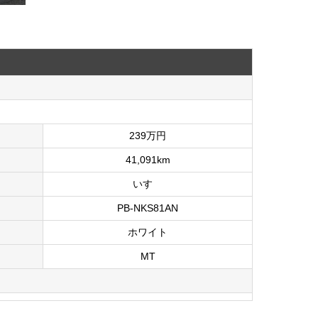
239万円
41,091km
いすゞ
PB-NKS81AN
ホワイト
MT