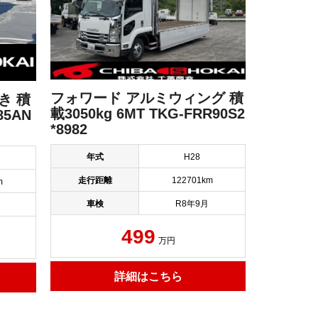
フォワード アルミウィング 積
き 積
載3050kg 6MT TKG-FRR90S2
85AN
*8982
年式
H28
月
走行距離
122701km
m
車検
R8年9月
月
499
万円
詳細はこちら