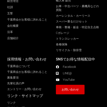
輸入車 販売
経営理念
お車・中古パーツ・農機具などの
社訓
買取
五誓
カーレンタル・カーリース
千葉商会がお客様に誇れること
スーパー乗るだけセット
会社概要
車検・整備・鈑金・特定自主点検
沿革
Cガレージ
店舗紹介
トランスレッカー
各種保険
リサイクル・除排雪
採用情報・お問い合わせ
SNSでお得な情報配信中
千葉商会について
Facebook
千葉商会がお客様に誇れること​
LINE@
募集要項
YouTube
先輩社員の声
エントリー・お問い合わせ
お問い合わせ
リンク・サイトマップ
リンク