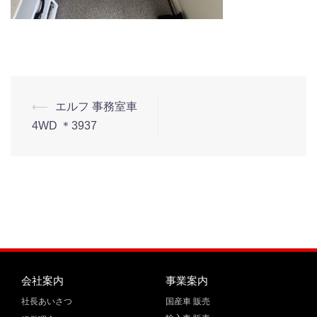
⟵
エルフ 事務室車
4WD ＊3937
会社案内
事業案内
社長あいさつ
国産車 販売