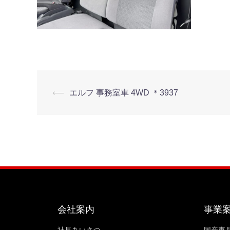
⟵
エルフ 事務室車 4WD ＊3937
会社案内
事業