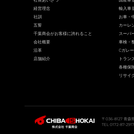
社長あいさつ
国産車 
経営理念
輸入車 
社訓
お車・
五誓
カーレ
千葉商会がお客様に誇れること
スーパ
会社概要
車検・
沿革
Cガレ
店舗紹介
トラン
各種保
リサイ
〒036-8127 
TEL 0172-87-291