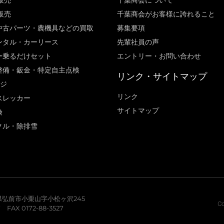
販売
千葉商会について
販売
千葉商会がお客様に誇れること​
中古パーツ・農機具などの買取
募集要項
ンタル・カーリース
先輩社員の声
ー乗るだけセット
エントリー・お問い合わせ
整備・鈑金・特定自主点検
リンク・サイトマップ
ージ
リンク
スレッカー
サイトマップ
険
クル・除排雪
青森県弘前市小栗山字小松ヶ沢245
Co
7 FAX 0172-88-3527