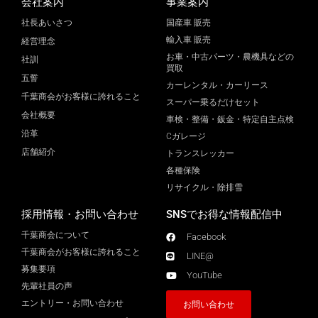
会社案内
事業案内
社長あいさつ
国産車 販売
輸入車 販売
経営理念
お車・中古パーツ・農機具などの
社訓
買取
五誓
カーレンタル・カーリース
千葉商会がお客様に誇れること
スーパー乗るだけセット
会社概要
車検・整備・鈑金・特定自主点検
沿革
Cガレージ
店舗紹介
トランスレッカー
各種保険
リサイクル・除排雪
採用情報・お問い合わせ
SNSでお得な情報配信中
千葉商会について
Facebook
千葉商会がお客様に誇れること​
LINE@
募集要項
YouTube
先輩社員の声
エントリー・お問い合わせ
お問い合わせ