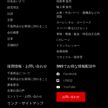
社長あいさつ
国産車 販売
輸入車 販売
経営理念
お車・中古パーツ・農機具などの
社訓
買取
五誓
カーレンタル・カーリース
千葉商会がお客様に誇れること
スーパー乗るだけセット
会社概要
車検・整備・鈑金・特定自主点検
沿革
Cガレージ
店舗紹介
トランスレッカー
各種保険
リサイクル・除排雪
採用情報・お問い合わせ
SNSでお得な情報配信中
千葉商会について
Facebook
千葉商会がお客様に誇れること​
LINE@
募集要項
YouTube
先輩社員の声
エントリー・お問い合わせ
お問い合わせ
リンク・サイトマップ