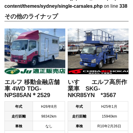
content/themes/sydney/single-carsales.php
on line
338
その他のライナップ
いすゞ エルフ高所作
エルフ 移動金融店舗
業車 SKG-
車 4WD TDG-
NKR85YN *3567
NPS85AN＊2529
年式
H25年1月
年式
H26年8月
走行距離
15940km
走行距離
98342km
車検
R10年2月26日
車検
なし