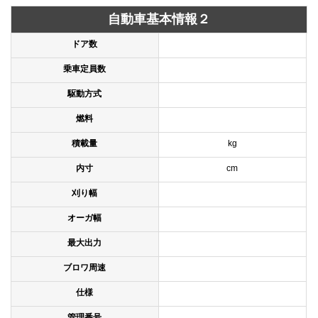
自動車基本情報２
ドア数
乗車定員数
駆動方式
燃料
積載量
kg
内寸
cm
刈り幅
オーガ幅
最大出力
ブロワ周速
仕様
管理番号