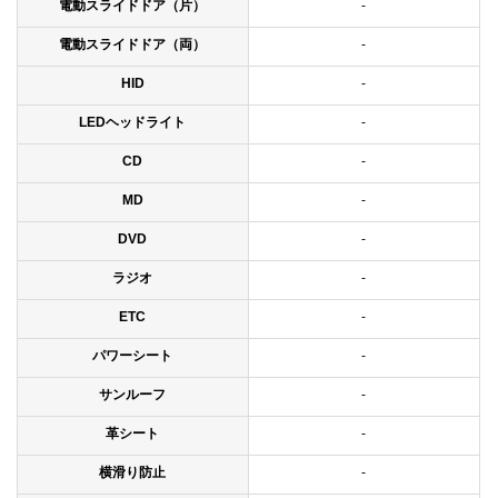
電動スライドドア（片）
-
電動スライドドア（両）
-
HID
-
LEDヘッドライト
-
CD
-
MD
-
DVD
-
ラジオ
-
ETC
-
パワーシート
-
サンルーフ
-
革シート
-
横滑り防止
-