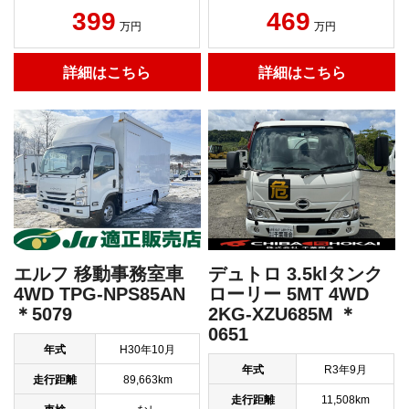
469
399
万円
万円
詳細はこちら
詳細はこちら
エルフ 移動事務室車
デュトロ 3.5klタンク
4WD TPG-NPS85AN
ローリー 5MT 4WD
＊5079
2KG-XZU685M ＊
0651
年式
H30年10月
年式
R3年9月
走行距離
89,663km
走行距離
11,508km