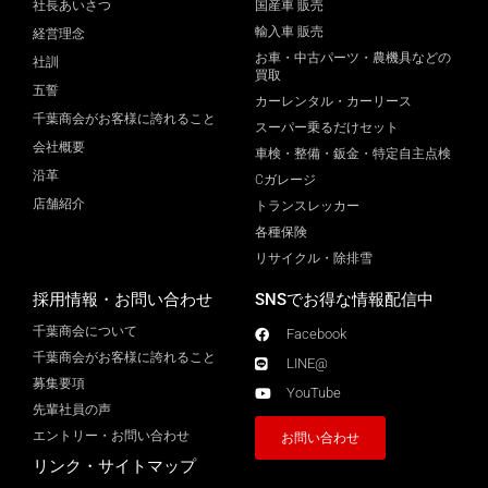
社長あいさつ
国産車 販売
輸入車 販売
経営理念
お車・中古パーツ・農機具などの
社訓
買取
五誓
カーレンタル・カーリース
千葉商会がお客様に誇れること
スーパー乗るだけセット
会社概要
車検・整備・鈑金・特定自主点検
沿革
Cガレージ
店舗紹介
トランスレッカー
各種保険
リサイクル・除排雪
採用情報・お問い合わせ
SNSでお得な情報配信中
千葉商会について
Facebook
千葉商会がお客様に誇れること​
LINE@
募集要項
YouTube
先輩社員の声
エントリー・お問い合わせ
お問い合わせ
リンク・サイトマップ