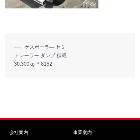
⟵
ケスボーラ― セミ
トレーラー ダンプ 積載
30,300kg ＊8152
会社案内
事業案内