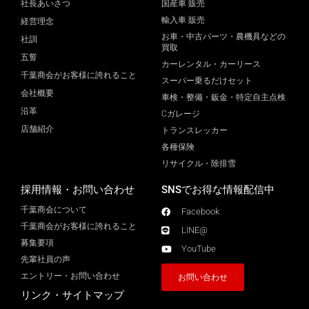
社長あいさつ
国産車 販売
輸入車 販売
経営理念
お車・中古パーツ・農機具などの
社訓
買取
五誓
カーレンタル・カーリース
千葉商会がお客様に誇れること
スーパー乗るだけセット
会社概要
車検・整備・鈑金・特定自主点検
沿革
Cガレージ
店舗紹介
トランスレッカー
各種保険
リサイクル・除排雪
採用情報・お問い合わせ
SNSでお得な情報配信中
千葉商会について
Facebook
千葉商会がお客様に誇れること​
LINE@
募集要項
YouTube
先輩社員の声
エントリー・お問い合わせ
お問い合わせ
リンク・サイトマップ