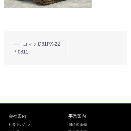
⟵
コマツ D31PX-22
＊0811
会社案内
事業案内
社長あいさつ
国産車 販売