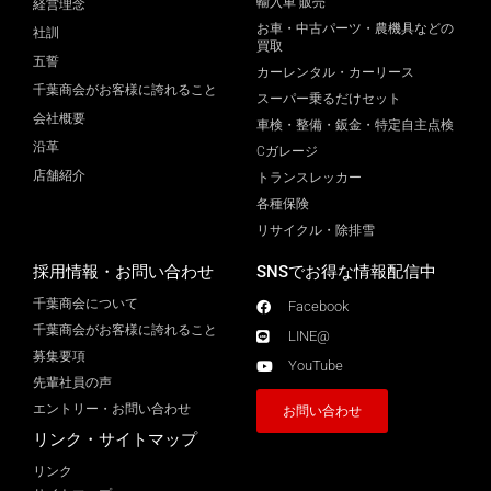
輸入車 販売
経営理念
お車・中古パーツ・農機具などの
社訓
買取
五誓
カーレンタル・カーリース
千葉商会がお客様に誇れること
スーパー乗るだけセット
会社概要
車検・整備・鈑金・特定自主点検
沿革
Cガレージ
店舗紹介
トランスレッカー
各種保険
リサイクル・除排雪
採用情報・お問い合わせ
SNSでお得な情報配信中
千葉商会について
Facebook
千葉商会がお客様に誇れること​
LINE@
募集要項
YouTube
先輩社員の声
エントリー・お問い合わせ
お問い合わせ
リンク・サイトマップ
リンク