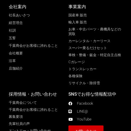
会社案内
事業案内
社長あいさつ
国産車 販売
輸入車 販売
経営理念
お車・中古パーツ・農機具などの
社訓
買取
五誓
カーレンタル・カーリース
千葉商会がお客様に誇れること
スーパー乗るだけセット
会社概要
車検・整備・鈑金・特定自主点検
沿革
Cガレージ
店舗紹介
トランスレッカー
各種保険
リサイクル・除排雪
採用情報・お問い合わせ
SNSでお得な情報配信中
千葉商会について
Facebook
千葉商会がお客様に誇れること​
LINE@
募集要項
YouTube
先輩社員の声
エントリー・お問い合わせ