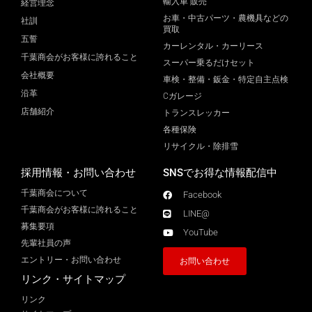
輸入車 販売
経営理念
お車・中古パーツ・農機具などの
社訓
買取
五誓
カーレンタル・カーリース
千葉商会がお客様に誇れること
スーパー乗るだけセット
会社概要
車検・整備・鈑金・特定自主点検
沿革
Cガレージ
店舗紹介
トランスレッカー
各種保険
リサイクル・除排雪
採用情報・お問い合わせ
SNSでお得な情報配信中
千葉商会について
Facebook
千葉商会がお客様に誇れること​
LINE@
募集要項
YouTube
先輩社員の声
エントリー・お問い合わせ
お問い合わせ
リンク・サイトマップ
リンク