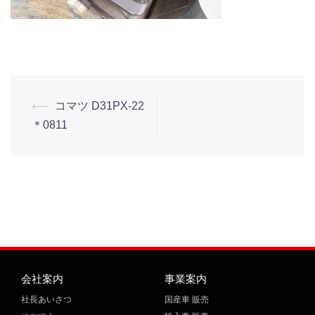
⟵
コマツ D31PX-22
＊0811
会社案内
事業案内
社長あいさつ
国産車 販売