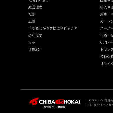
社長あいさつ
国産車 
経営理念
輸入車 
社訓
お車・
五誓
カーレ
千葉商会がお客様に誇れること
スーパ
会社概要
車検・
沿革
Cガレ
店舗紹介
トラン
各種保
リサイ
〒036-8127 
TEL 0172-87-291