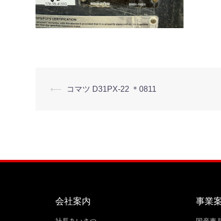
⟵
コマツ D31PX-22 ＊0811
会社案内
事業