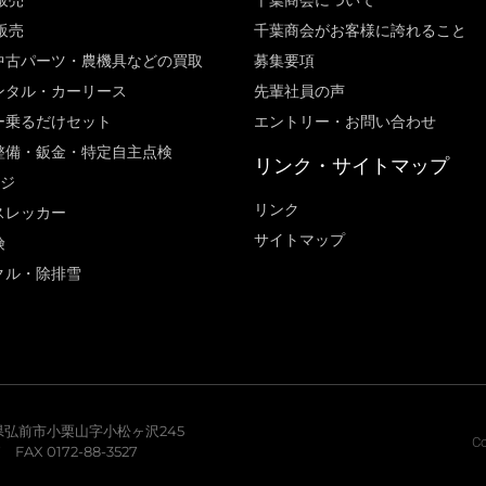
販売
千葉商会について
販売
千葉商会がお客様に誇れること​
中古パーツ・農機具などの買取
募集要項
ンタル・カーリース
先輩社員の声
ー乗るだけセット
エントリー・お問い合わせ
整備・鈑金・特定自主点検
リンク・サイトマップ
ージ
リンク
スレッカー
サイトマップ
険
クル・除排雪
青森県弘前市小栗山字小松ヶ沢245
Co
7 FAX 0172-88-3527