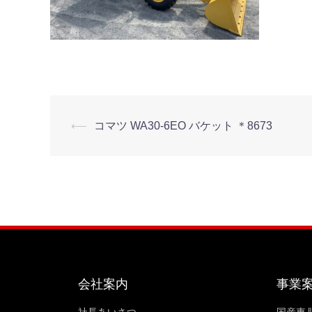
⟵
コマツ WA30-6EO バケット ＊8673
会社案内
事業