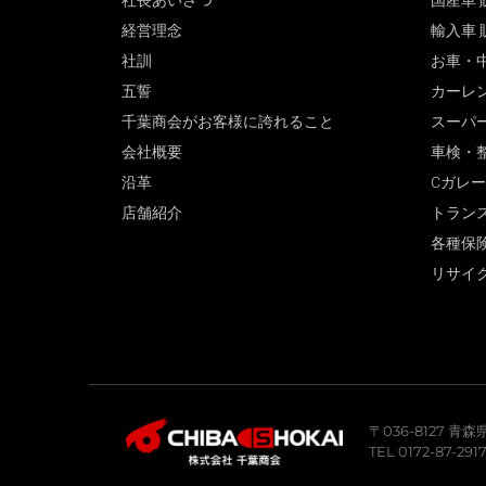
社長あいさつ
国産車 
経営理念
輸入車 
社訓
お車・
五誓
カーレ
千葉商会がお客様に誇れること
スーパ
会社概要
車検・
沿革
Cガレ
店舗紹介
トラン
各種保
リサイ
〒036-8127 
TEL 0172-87-291