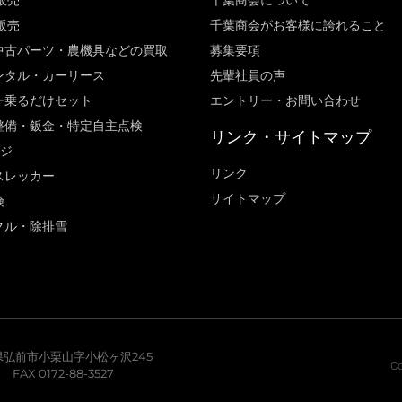
販売
千葉商会について
販売
千葉商会がお客様に誇れること​
中古パーツ・農機具などの買取
募集要項
ンタル・カーリース
先輩社員の声
ー乗るだけセット
エントリー・お問い合わせ
整備・鈑金・特定自主点検
リンク・サイトマップ
ージ
リンク
スレッカー
サイトマップ
険
クル・除排雪
青森県弘前市小栗山字小松ヶ沢245
Co
7 FAX 0172-88-3527