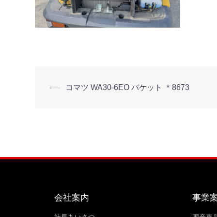
⟵
コマツ WA30-6EO バケット ＊8673
会社案内
事業