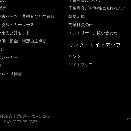
販売
千葉商会について
販売
千葉商会がお客様に誇れること​
中古パーツ・農機具などの買取
募集要項
ンタル・カーリース
先輩社員の声
ー乗るだけセット
エントリー・お問い合わせ
整備・鈑金・特定自主点検
リンク・サイトマップ
ージ
リンク
スレッカー
サイトマップ
険
クル・除排雪
青森県弘前市小栗山字小松ヶ沢245
Co
7 FAX 0172-88-3527