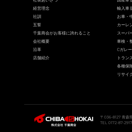
社長あいさつ
国産車 
経営理念
輸入車 
社訓
お車・
五誓
カーレ
千葉商会がお客様に誇れること
スーパ
会社概要
車検・
沿革
Cガレ
店舗紹介
トラン
各種保
リサイ
〒036-8127 
TEL 0172-87-291