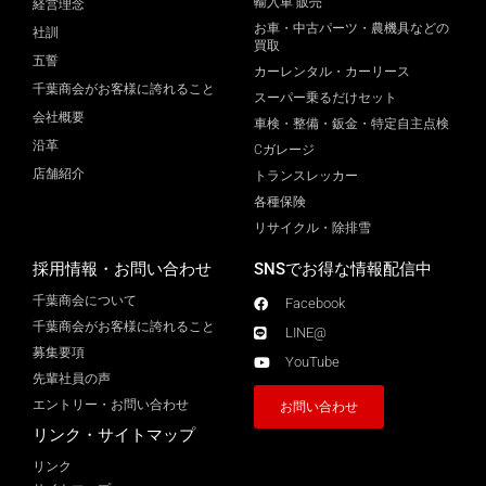
輸入車 販売
経営理念
お車・中古パーツ・農機具などの
社訓
買取
五誓
カーレンタル・カーリース
千葉商会がお客様に誇れること
スーパー乗るだけセット
会社概要
車検・整備・鈑金・特定自主点検
沿革
Cガレージ
店舗紹介
トランスレッカー
各種保険
リサイクル・除排雪
採用情報・お問い合わせ
SNSでお得な情報配信中
千葉商会について
Facebook
千葉商会がお客様に誇れること​
LINE@
募集要項
YouTube
先輩社員の声
エントリー・お問い合わせ
お問い合わせ
リンク・サイトマップ
リンク