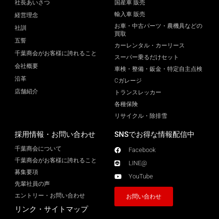
社長あいさつ
国産車 販売
輸入車 販売
経営理念
お車・中古パーツ・農機具などの
社訓
買取
五誓
カーレンタル・カーリース
千葉商会がお客様に誇れること
スーパー乗るだけセット
会社概要
車検・整備・鈑金・特定自主点検
沿革
Cガレージ
店舗紹介
トランスレッカー
各種保険
リサイクル・除排雪
採用情報・お問い合わせ
SNSでお得な情報配信中
千葉商会について
Facebook
千葉商会がお客様に誇れること​
LINE@
募集要項
YouTube
先輩社員の声
エントリー・お問い合わせ
お問い合わせ
リンク・サイトマップ